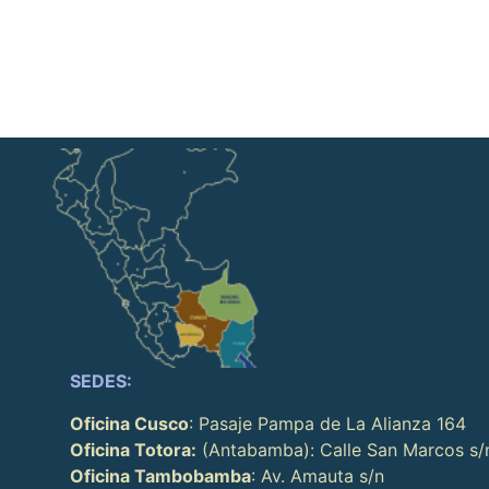
SEDES:
Oficina Cusco
: Pasaje Pampa de La Alianza 164
Oficina Totora:
(Antabamba): Calle San Marcos s/
Oficina Tambobamba
: Av. Amauta s/n