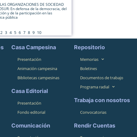
: LAS ORGANIZACIONES DE SOCIEDAD
SUR: En defensa de la democracia, del
ión y de la participación en las
ica pública
2
3
4
5
6
7
8
9
10
es
Casa Campesina
Repositorio
Presentación
Memorias
Animación campesina
Boletines
Bibliotecas campesinas
Documentos de trabajo
Programa radial
Casa Editorial
Trabaja con nosotros
Presentación
Fondo editorial
Convocatorias
Comunicación
Rendir Cuentas