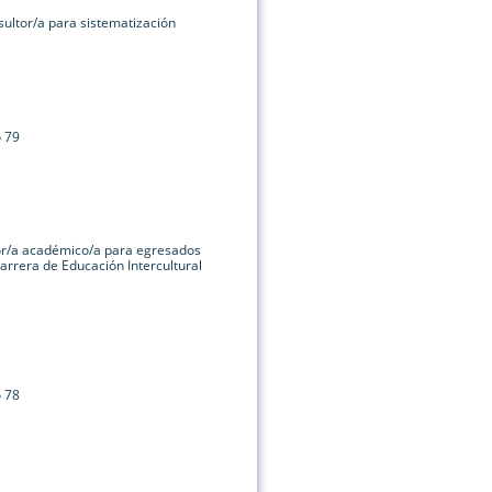
ultor/a para sistematización
o 79
or/a académico/a para egresados
arrera de Educación Intercultural
o 78