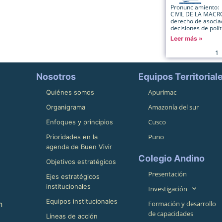
Pronunciamiento
CIVIL DE LA MACRO
derecho de asociac
decisiones de polít
Leer más »
1
Nosotros
Equipos Territorial
Apurímac
Quiénes somos
Amazonía del sur
Organigrama
Cusco
Enfoques y principios
Puno
Prioridades en la
agenda de Buen Vivir
Colegio Andino
Objetivos estratégicos
Presentación
Ejes estratégicos
institucionales
Investigación
Equipos institucionales
n
Formación y desarrollo
de capacidades
Líneas de acción