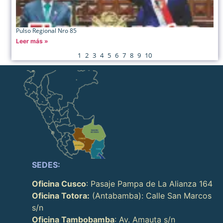
Pulso Regional Nro 85
Leer más »
1
2
3
4
5
6
7
8
9
10
SEDES:
Oficina Cusco
: Pasaje Pampa de La Alianza 164
Oficina Totora:
(Antabamba): Calle San Marcos
s/n
Oficina Tambobamba
: Av. Amauta s/n