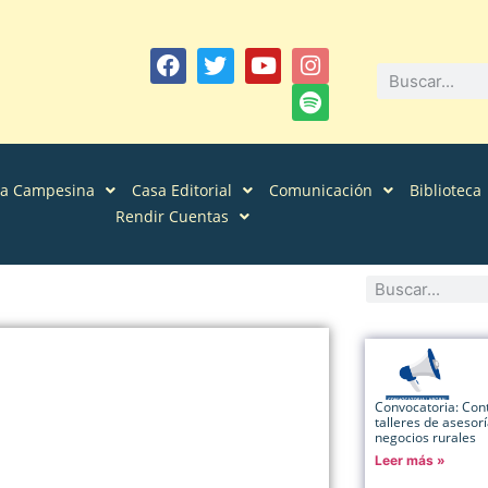
sa Campesina
Casa Editorial
Comunicación
Biblioteca
Rendir Cuentas
Convocatoria: Contr
talleres de asesor
negocios rurales
Leer más »