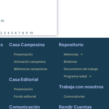
o 85
2
3
4
5
6
7
8
9
10
es
Casa Campesina
Repositorio
Presentación
Memorias
Animación campesina
Boletines
Bibliotecas campesinas
Documentos de trabajo
Programa radial
Casa Editorial
Trabaja con nosotros
Presentación
Fondo editorial
Convocatorias
Comunicación
Rendir Cuentas