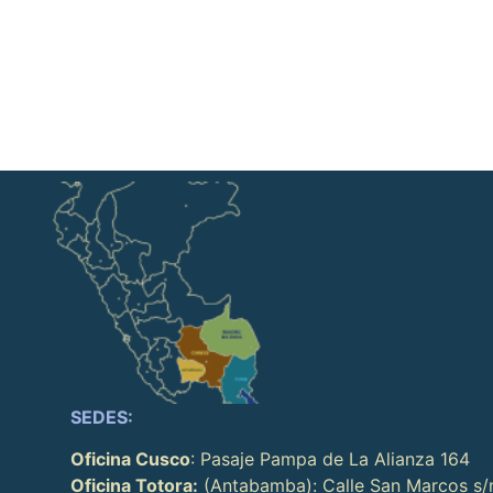
SEDES:
Oficina Cusco
: Pasaje Pampa de La Alianza 164
Oficina Totora:
(Antabamba): Calle San Marcos s/