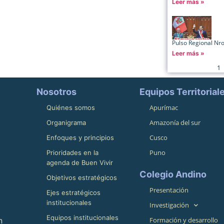
Leer más »
Pulso Regional Nr
Leer más »
1
Nosotros
Equipos Territorial
Apurímac
Quiénes somos
Amazonía del sur
Organigrama
Cusco
Enfoques y principios
Puno
Prioridades en la
agenda de Buen Vivir
Colegio Andino
Objetivos estratégicos
Presentación
Ejes estratégicos
institucionales
Investigación
Equipos institucionales
n
Formación y desarrollo