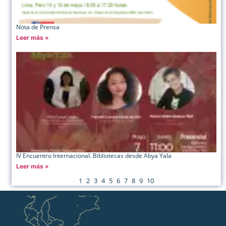
Nota de Prensa
Leer más »
IV Encuentro Internacional. Bibliotecas desde Abya Yala
Leer más »
1
2
3
4
5
6
7
8
9
10