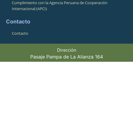
Cumplimiento con la Agencia Peruana de Cooperación
Internacional (APCI)
Contacto
Contacto
Dirección
Pasaje Pampa de La Alianza 164
Cusco, Cusco, Perú 08001
Horario de atención
Lunes a Viernes 8:30am - 4:00pm
Teléfonos
Fijo: +5184245415 / Movil:+51974943010
©+2026,+CBC+,+All+Rights+Reserved