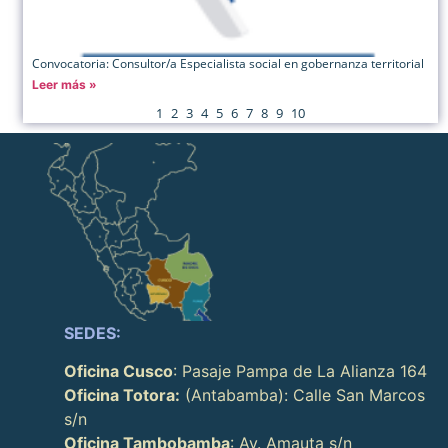
Convocatoria: Consultor/a Especialista social en gobernanza territorial
Leer más »
1
2
3
4
5
6
7
8
9
10
SEDES:
Oficina Cusco
: Pasaje Pampa de La Alianza 164
Oficina Totora:
(Antabamba): Calle San Marcos
s/n
Oficina Tambobamba
: Av. Amauta s/n