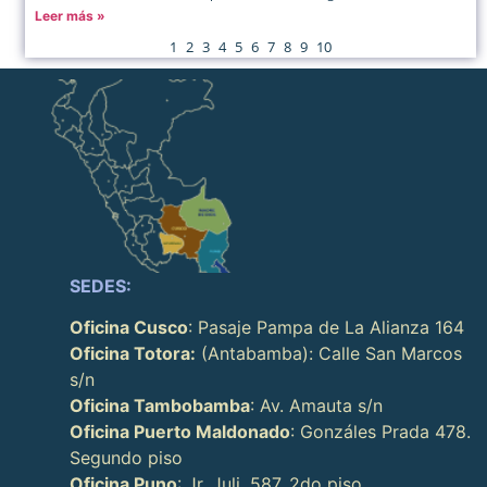
Leer más »
1
2
3
4
5
6
7
8
9
10
SEDES:
Oficina Cusco
: Pasaje Pampa de La Alianza 164
Oficina Totora:
(Antabamba): Calle San Marcos
s/n
Oficina Tambobamba
: Av. Amauta s/n
Oficina Puerto Maldonado
: Gonzáles Prada 478.
Segundo piso
Oficina Puno
: Jr. Juli, 587, 2do piso.