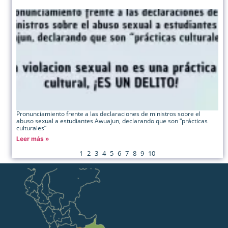
Pronunciamiento frente a las declaraciones de ministros sobre el
abuso sexual a estudiantes Awuajun, declarando que son “prácticas
culturales”
Leer más »
1
2
3
4
5
6
7
8
9
10