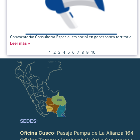
Convocatoria: Consultor/a Especialista social en gobernanza territorial
Leer más »
1
2
3
4
5
6
7
8
9
10
SEDES:
Oficina Cusco
: Pasaje Pampa de La Alianza 164