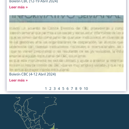
Boletín CBC (12-19 Abril 2024)
Leer más »
Boletín CBC (4-12 Abril 2024)
Leer más »
1
2
3
4
5
6
7
8
9
10