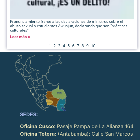
Pronunciamiento frente a las declaraciones de ministros sobre el
abuso sexual a estudiantes Awuajun, declarando que son “prácticas
culturales”
Leer más »
1
2
3
4
5
6
7
8
9
10
SEDES:
Oficina Cusco
: Pasaje Pampa de La Alianza 164
Oficina Totora:
(Antabamba): Calle San Marcos