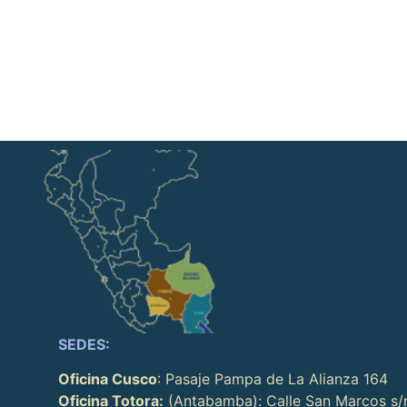
SEDES:
Oficina Cusco
: Pasaje Pampa de La Alianza 164
Oficina Totora:
(Antabamba): Calle San Marcos s/