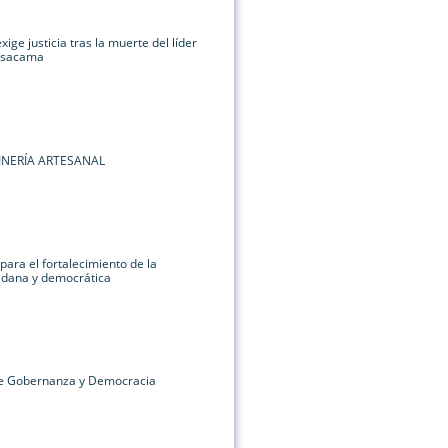
ige justicia tras la muerte del líder
 Isacama
INERÍA ARTESANAL
para el fortalecimiento de la
dadana y democrática
re Gobernanza y Democracia