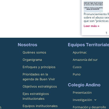
Pronunciamiento fr
sobre el abuso se
que son “prácticas 
Leer más »
1
Nosotros
Equipos Territorial
Apurímac
Quiénes somos
Amazonía del sur
Organigrama
Cusco
Enfoques y principios
Puno
Prioridades en la
agenda de Buen Vivir
Colegio Andino
Objetivos estratégicos
Presentación
Ejes estratégicos
institucionales
Investigación
Equipos institucionales
n
Formación y desarrollo