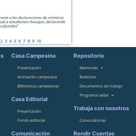
ente a las declaraciones de ministros
xual a estudiantes Awuajun, declarando
culturales”
2
3
4
5
6
7
8
9
10
es
Casa Campesina
Repositorio
Presentación
Memorias
Animación campesina
Boletines
Bibliotecas campesinas
Documentos de trabajo
Programa radial
Casa Editorial
Trabaja con nosotros
Presentación
Fondo editorial
Convocatorias
Comunicación
Rendir Cuentas