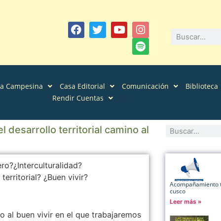
sa Campesina
Casa Editorial
Comunicación
Biblioteca
Rendir Cuentas
 desarrollo territorial camino al
ro?¿Interculturalidad?
erritorial? ¿Buen vivir?
Acompañamiento té
cusco
Leer más »
o al buen vivir en el que trabajaremos