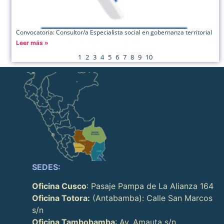
Convocatoria: Consultor/a Especialista social en gobernanza territorial
Leer más »
1
2
3
4
5
6
7
8
9
10
SEDES:
Oficina Cusco
: Pasaje Pampa de La Alianza 164
Oficina Totora:
(Antabamba): Calle San Marcos
s/n
Oficina Tambobamba
: Av. Amauta s/n