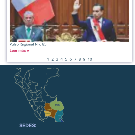
Pulso Regional Nro 85
Leer más »
1
2
3
4
5
6
7
8
9
10
SEDES: