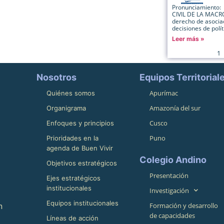
Pronunciamiento
CIVIL DE LA MACRO
derecho de asociac
decisiones de polít
Leer más »
1
Nosotros
Equipos Territorial
Apurímac
Quiénes somos
Amazonía del sur
Organigrama
Cusco
Enfoques y principios
Puno
Prioridades en la
agenda de Buen Vivir
Colegio Andino
Objetivos estratégicos
Presentación
Ejes estratégicos
institucionales
Investigación
Equipos institucionales
n
Formación y desarrollo
de capacidades
Líneas de acción