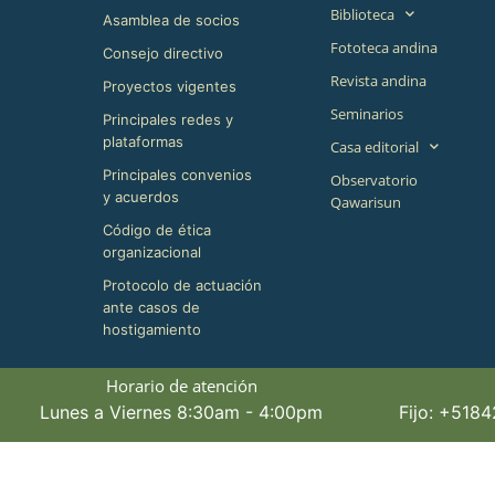
Biblioteca
Asamblea de socios
Fototeca andina
Consejo directivo
Revista andina
Proyectos vigentes
Seminarios
Principales redes y
plataformas
Casa editorial
Principales convenios
Observatorio
y acuerdos
Qawarisun
Código de ética
organizacional
Protocolo de actuación
ante casos de
hostigamiento
Horario de atención
Lunes a Viernes 8:30am - 4:00pm
Fijo: +518
©+2026,+CBC+,+All+Rights+Reserved