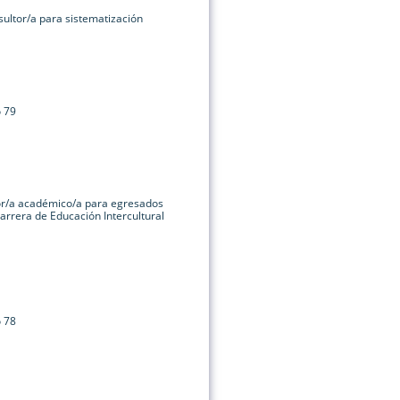
ultor/a para sistematización
o 79
or/a académico/a para egresados
arrera de Educación Intercultural
o 78