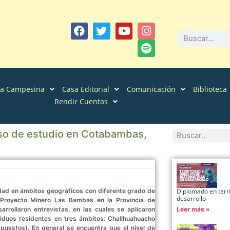
sa Campesina
Casa Editorial
Comunicación
Biblioteca
Rendir Cuentas
aso de estudio en Cotabambas,
Diplomado en territ
cidad en ámbitos geográficos con diferente grado de
desarrollo
 Proyecto Minero Las Bambas en la Provincia de
Leer más »
rollaron entrevistas, en las cuales se aplicaron
ividuos residentes en tres ámbitos: Challhuahuacho
puestos). En general se encuentra que el nivel de