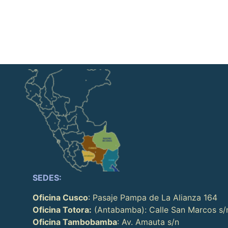
SEDES:
Oficina Cusco
: Pasaje Pampa de La Alianza 164
Oficina Totora:
(Antabamba): Calle San Marcos s/
Oficina Tambobamba
: Av. Amauta s/n