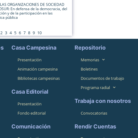
: LAS ORGANIZACIONES DE SOCIEDAD
SUR: En defensa de la democracia, del
ión y de la participación en las
ica pública
2
3
4
5
6
7
8
9
10
es
Casa Campesina
Repositorio
Presentación
Memorias
Animación campesina
Boletines
Bibliotecas campesinas
Documentos de trabajo
Programa radial
Casa Editorial
Trabaja con nosotros
Presentación
Fondo editorial
Convocatorias
Comunicación
Rendir Cuentas