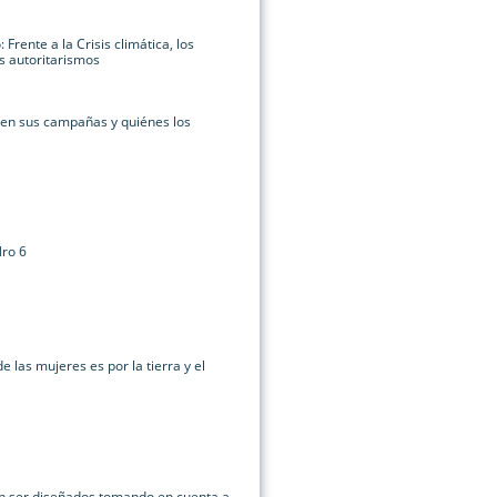
 Frente a la Crisis climática, los
os autoritarismos
 en sus campañas y quiénes los
Nro 6
de las mujeres es por la tierra y el
en ser diseñados tomando en cuenta a