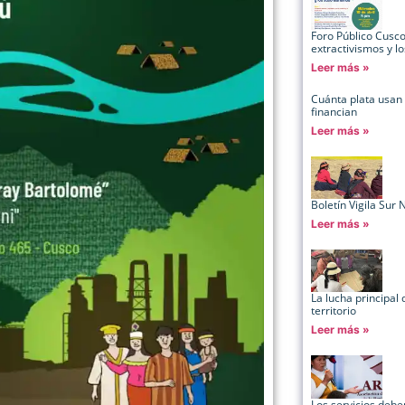
Foro Público Cusco:
extractivismos y l
Leer más »
Cuánta plata usan
financian
Leer más »
Boletín Vigila Sur 
Leer más »
La lucha principal 
territorio
Leer más »
Los servicios deb