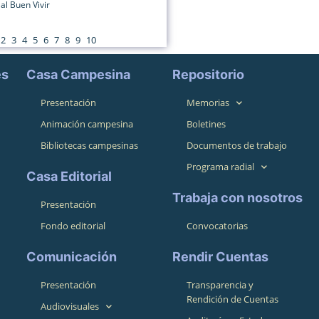
al Buen Vivir
2
3
4
5
6
7
8
9
10
es
Casa Campesina
Repositorio
Presentación
Memorias
Animación campesina
Boletines
Bibliotecas campesinas
Documentos de trabajo
Programa radial
Casa Editorial
Trabaja con nosotros
Presentación
Fondo editorial
Convocatorias
Comunicación
Rendir Cuentas
Presentación
Transparencia y
Rendición de Cuentas
Audiovisuales