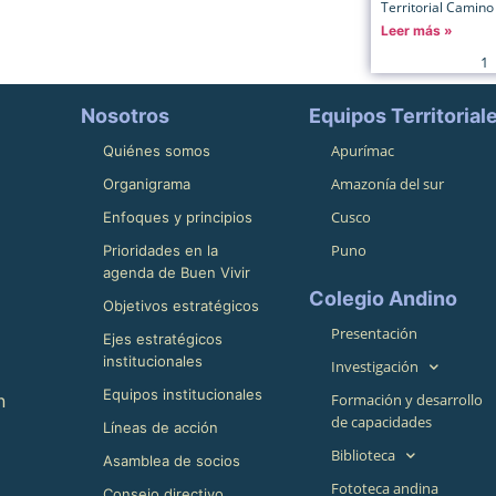
Territorial Camino 
Leer más »
1
Nosotros
Equipos Territorial
Apurímac
Quiénes somos
Amazonía del sur
Organigrama
Cusco
Enfoques y principios
Puno
Prioridades en la
agenda de Buen Vivir
Colegio Andino
Objetivos estratégicos
Presentación
Ejes estratégicos
institucionales
Investigación
Equipos institucionales
n
Formación y desarrollo
de capacidades
Líneas de acción
Biblioteca
Asamblea de socios
Fototeca andina
Consejo directivo