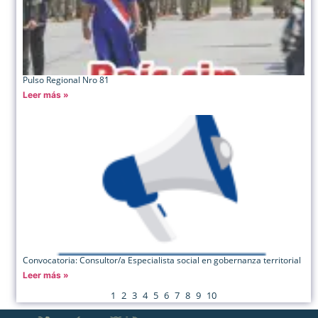
Pulso Regional Nro 81
Leer más »
Convocatoria: Consultor/a Especialista social en gobernanza territorial
Leer más »
1
2
3
4
5
6
7
8
9
10