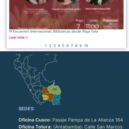
IV Encuentro Internacional. Bibliotecas desde Abya Yala
Leer más »
1
2
3
4
5
6
7
8
9
10
SEDES:
Oficina Cusco
: Pasaje Pampa de La Alianza 164
Oficina Totora:
(Antabamba): Calle San Marcos