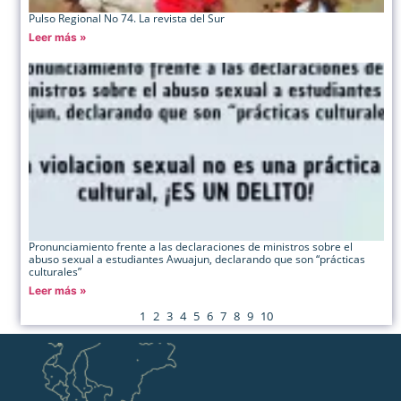
Pulso Regional No 74. La revista del Sur
Leer más »
Pronunciamiento frente a las declaraciones de ministros sobre el
abuso sexual a estudiantes Awuajun, declarando que son “prácticas
culturales”
Leer más »
1
2
3
4
5
6
7
8
9
10