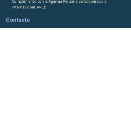
Cumplimiento con la Agencia Peruana de Cooperación
Internacional (APCI)
Contacto
Contacto
Dirección
Pasaje Pampa de La Alianza 164
Cusco, Cusco, Perú 08001
Horario de atención
Lunes a Viernes 8:30am - 4:00pm
Teléfonos
Fijo: +5184245415 / Movil:+51974943010
©+2026,+CBC+,+All+Rights+Reserved