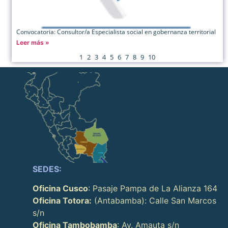
Convocatoria: Consultor/a Especialista social en gobernanza territorial
Leer más »
1
2
3
4
5
6
7
8
9
10
SEDES:
Oficina Cusco
: Pasaje Pampa de La Alianza 164
Oficina Totora:
(Antabamba): Calle San Marcos
s/n
Oficina Tambobamba
: Av. Amauta s/n