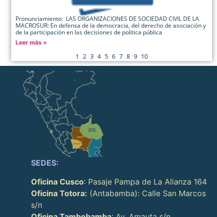
Pronunciamiento: LAS ORGANIZACIONES DE SOCIEDAD CIVIL DE LA
MACROSUR: En defensa de la democracia, del derecho de asociación y
de la participación en las decisiones de política pública
Leer más »
1
2
3
4
5
6
7
8
9
10
SEDES:
Oficina Cusco
: Pasaje Pampa de La Alianza 164
Oficina Totora:
(Antabamba): Calle San Marcos
s/n
Oficina Tambobamba
: Av. Amauta s/n