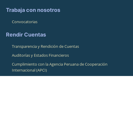
Trabaja con nosotros
Convocatorias
Rendir Cuentas
Transparencia y Rendición de Cuentas
Auditorías y Estados Financieros
Cumplimiento con la Agencia Peruana de Cooperación
Internacional (APCI)
Contacto
Contacto
Dirección
Pasaje Pampa de La Alianza 164
Cusco, Cusco, Perú 08001