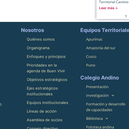
Territorial Camino 
Leer más »
1
Nosotros
Equipos Territorial
Apurímac
Quiénes somos
Amazonía del sur
Organigrama
Cusco
Enfoques y principios
Puno
Prioridades en la
agenda de Buen Vivir
Colegio Andino
Objetivos estratégicos
Presentación
Ejes estratégicos
institucionales
Investigación
Equipos institucionales
n
Formación y desarrollo
de capacidades
Líneas de acción
Biblioteca
Asamblea de socios
Fototeca andina
Consejo directivo