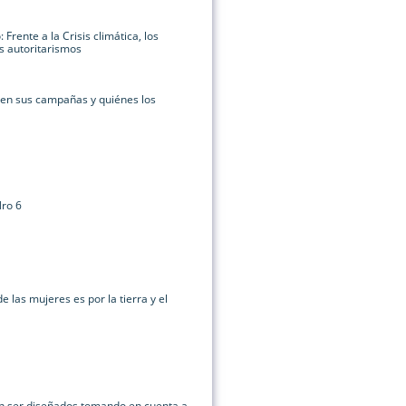
 Frente a la Crisis climática, los
os autoritarismos
 en sus campañas y quiénes los
Nro 6
de las mujeres es por la tierra y el
en ser diseñados tomando en cuenta a