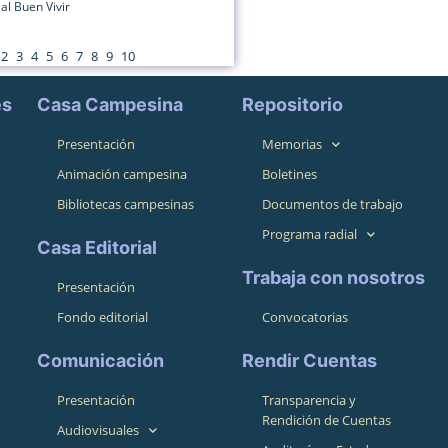
al Buen Vivir
2
3
4
5
6
7
8
9
10
es
Casa Campesina
Repositorio
Presentación
Memorias
Animación campesina
Boletines
Bibliotecas campesinas
Documentos de trabajo
Programa radial
Casa Editorial
Trabaja con nosotros
Presentación
Fondo editorial
Convocatorias
Comunicación
Rendir Cuentas
Presentación
Transparencia y
Rendición de Cuentas
Audiovisuales