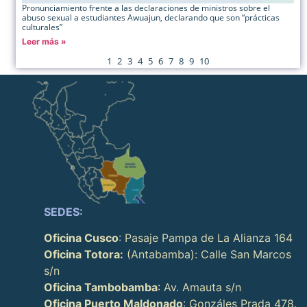
Pronunciamiento frente a las declaraciones de ministros sobre el
abuso sexual a estudiantes Awuajun, declarando que son “prácticas
culturales”
Leer más »
1
2
3
4
5
6
7
8
9
10
SEDES:
Oficina Cusco
: Pasaje Pampa de La Alianza 164
Oficina Totora:
(Antabamba): Calle San Marcos
s/n
Oficina Tambobamba
: Av. Amauta s/n
Oficina Puerto Maldonado
: Gonzáles Prada 478.