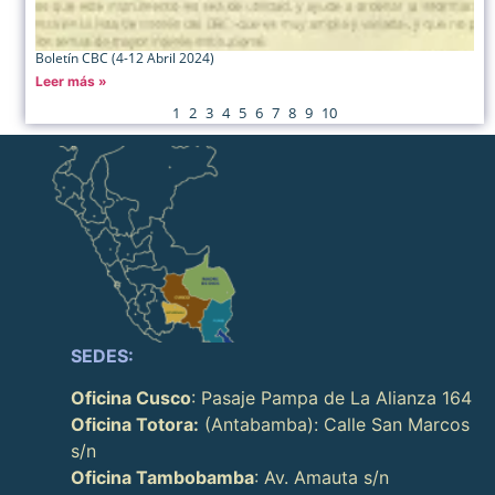
Boletín CBC (4-12 Abril 2024)
Leer más »
1
2
3
4
5
6
7
8
9
10
SEDES:
Oficina Cusco
: Pasaje Pampa de La Alianza 164
Oficina Totora:
(Antabamba): Calle San Marcos
s/n
Oficina Tambobamba
: Av. Amauta s/n