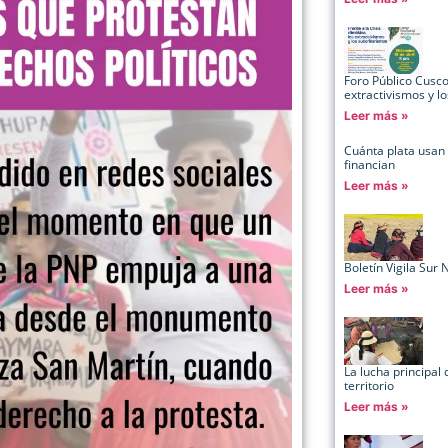
Foro Público Cusco:
extractivismos y l
Leer más »
Cuánta plata usan
financian
Leer más »
Boletín Vigila Sur 
Leer más »
La lucha principal 
territorio
Leer más »