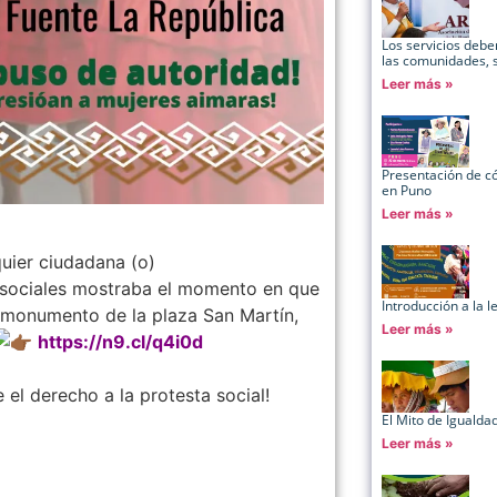
Los servicios deb
las comunidades, su
Leer más »
Presentación de 
en Puno
Leer más »
uier ciudadana (o)
s sociales mostraba el momento en que
Introducción a la 
l monumento de la plaza San Martín,
Leer más »
https://n9.cl/q4i0d
el derecho a la protesta social!
El Mito de Igualda
Leer más »