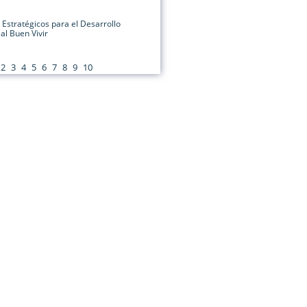
Estratégicos para el Desarrollo
al Buen Vivir
2
3
4
5
6
7
8
9
10