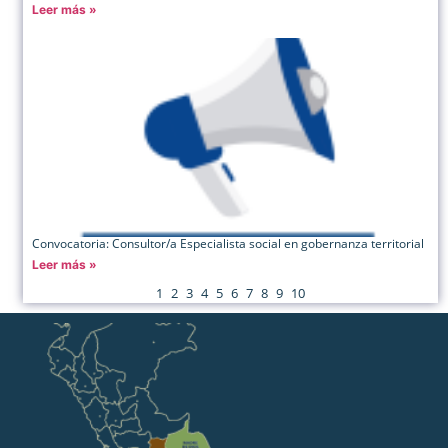
Leer más »
Convocatoria: Consultor/a Especialista social en gobernanza territorial
Leer más »
1
2
3
4
5
6
7
8
9
10