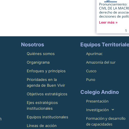
Pronunciamiento
CIVIL DE LA MACRO
derecho de asociac
decisiones de polít
Leer más »
1
Nosotros
Equipos Territorial
Apurímac
Quiénes somos
Amazonía del sur
Organigrama
Cusco
Enfoques y principios
Puno
Prioridades en la
agenda de Buen Vivir
Colegio Andino
Objetivos estratégicos
Presentación
Ejes estratégicos
institucionales
Investigación
Equipos institucionales
n
Formación y desarrollo
de capacidades
Líneas de acción