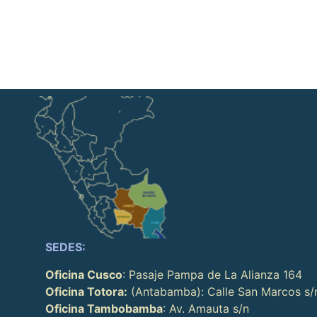
SEDES:
Oficina Cusco
: Pasaje Pampa de La Alianza 164
Oficina Totora:
(Antabamba): Calle San Marcos s/
Oficina Tambobamba
: Av. Amauta s/n