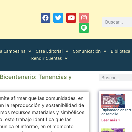
sa Campesina
Casa Editorial
Comunicación
Biblioteca
Rendir Cuentas
icentenario: Tenencias y
rmite afirmar que las comunidades, en
en la reproducción y sostenibilidad de
Diplomado en territ
rsos recursos materiales y simbólicos
desarrollo
, este trabajo identifica que las
Leer más »
unica el informe, en el momento