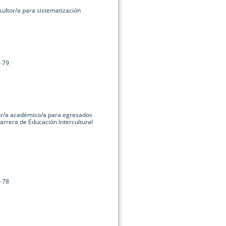
ultor/a para sistematización
o 79
or/a académico/a para egresados
arrera de Educación Intercultural
o 78