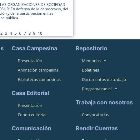
: LAS ORGANIZACIONES DE SOCIEDAD
SUR: En defensa de la democracia, del
ión y de la participación en las
ica pública
2
3
4
5
6
7
8
9
10
es
Casa Campesina
Repositorio
Presentación
Memorias
Animación campesina
Boletines
Bibliotecas campesinas
Documentos de trabajo
Programa radial
Casa Editorial
Trabaja con nosotros
Presentación
Fondo editorial
Convocatorias
Comunicación
Rendir Cuentas