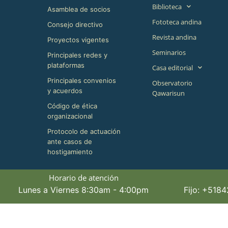
Biblioteca
Asamblea de socios
Fototeca andina
Consejo directivo
Revista andina
Proyectos vigentes
Seminarios
Principales redes y
plataformas
Casa editorial
Principales convenios
Observatorio
y acuerdos
Qawarisun
Código de ética
organizacional
Protocolo de actuación
ante casos de
hostigamiento
Horario de atención
Lunes a Viernes 8:30am - 4:00pm
Fijo: +518
©+2026,+CBC+,+All+Rights+Reserved