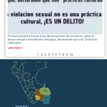
Pronunciamiento frente a las declaraciones de ministros sobre el
abuso sexual a estudiantes Awuajun, declarando que son “prácticas
culturales”
Leer más »
1
2
3
4
5
6
7
8
9
10