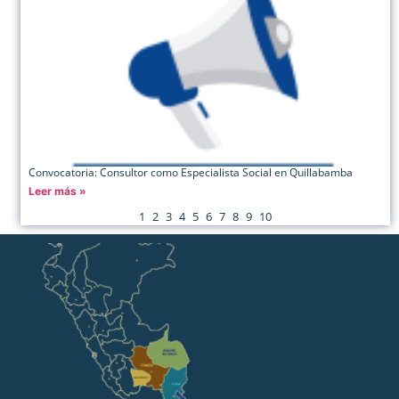
Convocatoria: Consultor como Especialista Social en Quillabamba
Leer más »
1
2
3
4
5
6
7
8
9
10