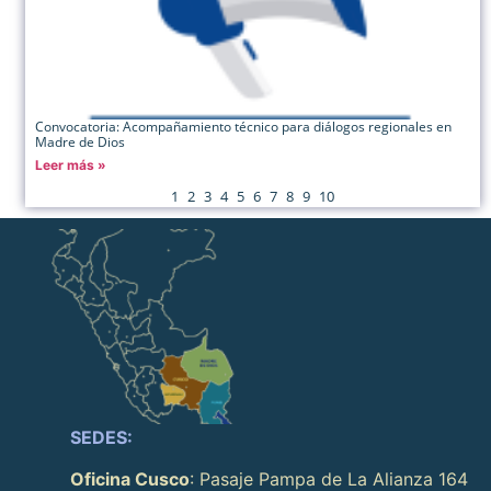
Convocatoria: Acompañamiento técnico para diálogos regionales en
Madre de Dios
Leer más »
1
2
3
4
5
6
7
8
9
10
SEDES:
Oficina Cusco
: Pasaje Pampa de La Alianza 164