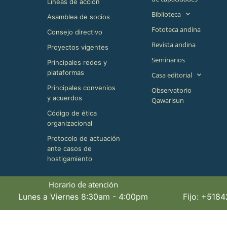
Líneas de acción
Biblioteca
Asamblea de socios
Fototeca andina
Consejo directivo
Revista andina
Proyectos vigentes
Seminarios
Principales redes y
plataformas
Casa editorial
Principales convenios
Observatorio
y acuerdos
Qawarisun
Código de ética
organizacional
Protocolo de actuación
ante casos de
hostigamiento
Horario de atención
Lunes a Viernes 8:30am - 4:00pm
Fijo: +518
©+2026,+CBC+,+All+Rights+Reserved