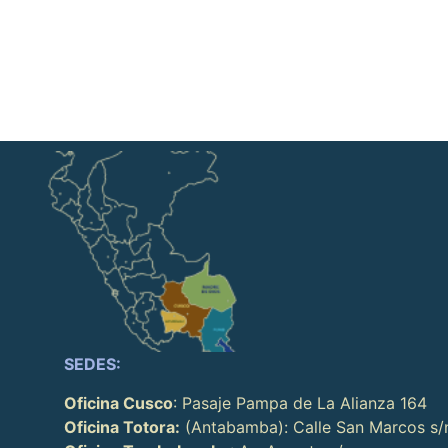
SEDES:
Oficina Cusco
: Pasaje Pampa de La Alianza 164
Oficina Totora:
(Antabamba): Calle San Marcos s/