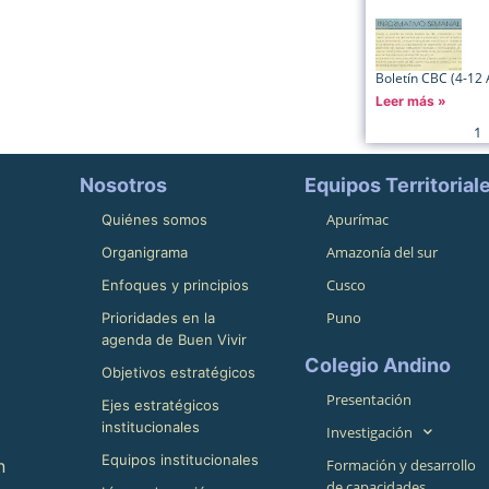
Boletín CBC (4-12 
Leer más »
1
Nosotros
Equipos Territorial
Apurímac
Quiénes somos
Amazonía del sur
Organigrama
Cusco
Enfoques y principios
Puno
Prioridades en la
agenda de Buen Vivir
Colegio Andino
Objetivos estratégicos
Presentación
Ejes estratégicos
institucionales
Investigación
Equipos institucionales
n
Formación y desarrollo
de capacidades