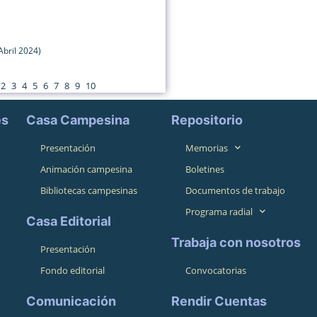
Abril 2024)
2
3
4
5
6
7
8
9
10
es
Casa Campesina
Repositorio
Presentación
Memorias
Animación campesina
Boletines
Bibliotecas campesinas
Documentos de trabajo
Programa radial
Casa Editorial
Trabaja con nosotros
Presentación
Fondo editorial
Convocatorias
Comunicación
Rendir Cuentas