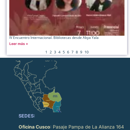
IV Encuentro Internacional. Bibliotecas desde Abya Yala
Leer más »
1
2
3
4
5
6
7
8
9
10
SEDES:
Oficina Cusco
: Pasaje Pampa de La Alianza 164