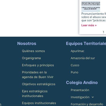
Pronunciamiento fr
sobre el abuso se
que son “prácticas 
Leer más »
1
Nosotros
Equipos Territorial
Apurímac
Quiénes somos
Amazonía del sur
Organigrama
Cusco
Enfoques y principios
Puno
Prioridades en la
agenda de Buen Vivir
Colegio Andino
Objetivos estratégicos
Presentación
Ejes estratégicos
institucionales
Investigación
Equipos institucionales
n
Formación y desarrollo