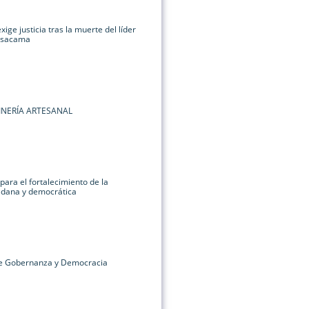
ige justicia tras la muerte del líder
 Isacama
INERÍA ARTESANAL
para el fortalecimiento de la
dadana y democrática
re Gobernanza y Democracia