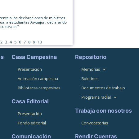
ente a las declaraciones de ministros
xual a estudiantes Awuajun, declarando
culturales”
2
3
4
5
6
7
8
9
10
es
Casa Campesina
Repositorio
Presentación
Memorias
Animación campesina
Boletines
Bibliotecas campesinas
Documentos de trabajo
Programa radial
Casa Editorial
Trabaja con nosotros
Presentación
Fondo editorial
Convocatorias
Comunicación
Rendir Cuentas