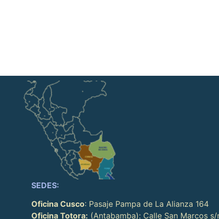
SEDES:
Oficina Cusco
: Pasaje Pampa de La Alianza 164
Oficina Totora:
(Antabamba): Calle San Marcos s/