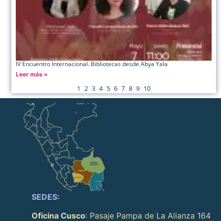
IV Encuentro Internacional. Bibliotecas desde Abya Yala
Leer más »
1
2
3
4
5
6
7
8
9
10
SEDES:
Oficina Cusco
: Pasaje Pampa de La Alianza 164