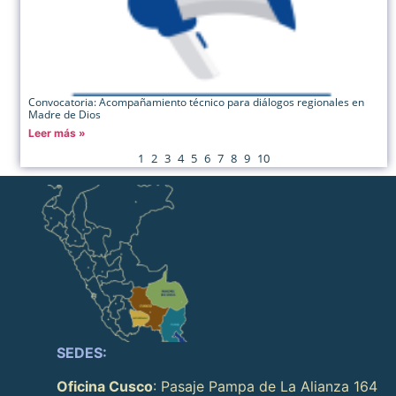
Convocatoria: Acompañamiento técnico para diálogos regionales en
Madre de Dios
Leer más »
1
2
3
4
5
6
7
8
9
10
SEDES:
Oficina Cusco
: Pasaje Pampa de La Alianza 164