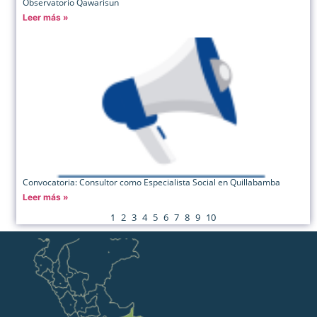
Observatorio Qawarisun
Leer más »
Convocatoria: Consultor como Especialista Social en Quillabamba
Leer más »
1
2
3
4
5
6
7
8
9
10