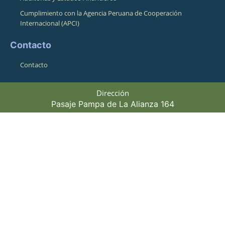
Cumplimiento con la Agencia Peruana de Cooperación
Internacional (APCI)
Contacto
Contacto
Dirección
Pasaje Pampa de La Alianza 164
Cusco, Cusco, Perú 08001
Horario de atención
Lunes a Viernes 8:30am - 4:00pm
Teléfonos
Fijo: +5184245415 / Movil:+51974943010
©+2026,+CBC+,+All+Rights+Reserved