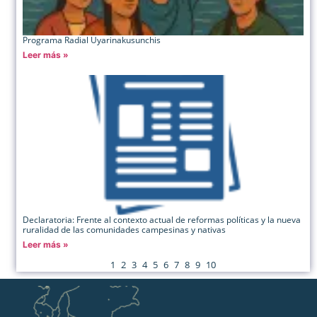
Programa Radial Uyarinakusunchis
Leer más »
Declaratoria: Frente al contexto actual de reformas políticas y la nueva
ruralidad de las comunidades campesinas y nativas
Leer más »
1
2
3
4
5
6
7
8
9
10