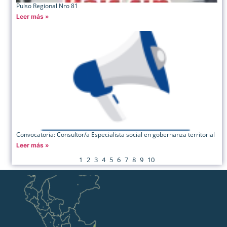
Pulso Regional Nro 81
Leer más »
Convocatoria: Consultor/a Especialista social en gobernanza territorial
Leer más »
1
2
3
4
5
6
7
8
9
10