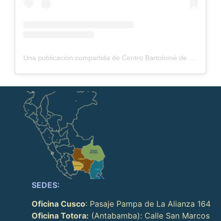
Una publicación compartida de Centro Bartolomé de Las Casas (@centrobartolomedelascasas)
SEDES:
Oficina Cusco
: Pasaje Pampa de La Alianza 164
Oficina Totora:
(Antabamba): Calle San Marcos