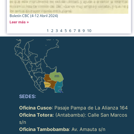
Boletín CBC (4-12 Abril 2024)
Leer más »
1
2
3
4
5
6
7
8
9
10
SEDES:
Oficina Cusco
: Pasaje Pampa de La Alianza 164
Oficina Totora:
(Antabamba): Calle San Marcos
s/n
Oficina Tambobamba
: Av. Amauta s/n