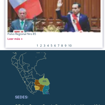
Pulso Regional Nro 85
Leer más »
1
2
3
4
5
6
7
8
9
10
SEDES: