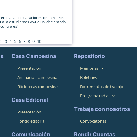
ente a las declaraciones de ministros
xual a estudiantes Awuajun, declarando
culturales”
2
3
4
5
6
7
8
9
10
es
Casa Campesina
Repositorio
Presentación
Memorias
Animación campesina
Boletines
Bibliotecas campesinas
Documentos de trabajo
Programa radial
Casa Editorial
Trabaja con nosotros
Presentación
Fondo editorial
Convocatorias
Comunicación
Rendir Cuentas