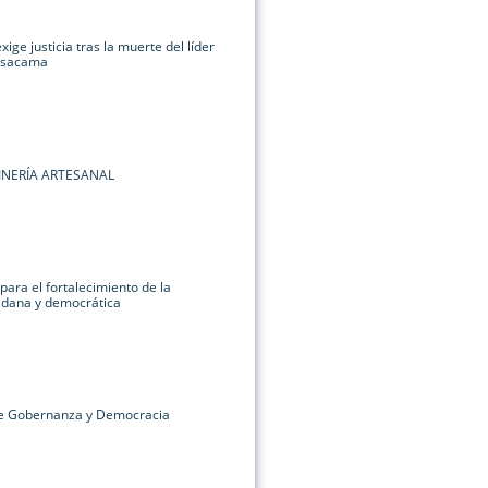
ige justicia tras la muerte del líder
 Isacama
INERÍA ARTESANAL
para el fortalecimiento de la
dadana y democrática
re Gobernanza y Democracia