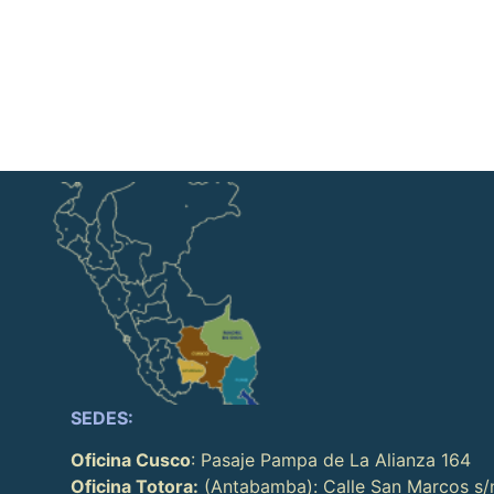
SEDES:
Oficina Cusco
: Pasaje Pampa de La Alianza 164
Oficina Totora:
(Antabamba): Calle San Marcos s/