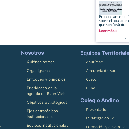
Pronunciamiento fr
sobre el abuso se
que son “prácticas 
Leer más »
1
Nosotros
Equipos Territorial
Apurímac
Quiénes somos
Amazonía del sur
Organigrama
Cusco
Enfoques y principios
Puno
Prioridades en la
agenda de Buen Vivir
Colegio Andino
Objetivos estratégicos
Presentación
Ejes estratégicos
institucionales
Investigación
Equipos institucionales
n
Formación y desarrollo