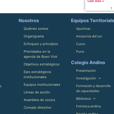
Leer más »
1
Nosotros
Equipos Territorial
Apurímac
Quiénes somos
Amazonía del sur
Organigrama
Cusco
Enfoques y principios
Puno
Prioridades en la
agenda de Buen Vivir
Colegio Andino
Objetivos estratégicos
Presentación
Ejes estratégicos
institucionales
Investigación
Equipos institucionales
n
Formación y desarrollo
de capacidades
Líneas de acción
Biblioteca
Asamblea de socios
Fototeca andina
Consejo directivo
Revista andina