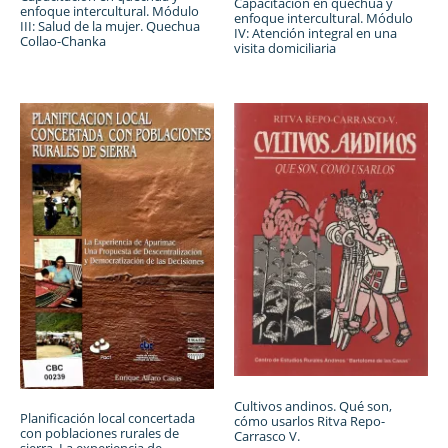
Capacitación en quechua y
enfoque intercultural. Módulo
enfoque intercultural. Módulo
III: Salud de la mujer. Quechua
IV: Atención integral en una
Collao-Chanka
visita domiciliaria
Cultivos andinos. Qué son,
Planificación local concertada
cómo usarlos Ritva Repo-
con poblaciones rurales de
Carrasco V.