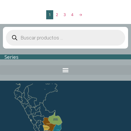
1
2
3
4
→
Series