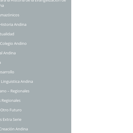
ina
Amazónicos
Historia Andina
tualidad
 Colegio Andino
al Andina
a
esarrollo
inguistica Andina
ano – Regionales
 Regionales
 Otro Futuro
s Extra Serie
 Creación Andina