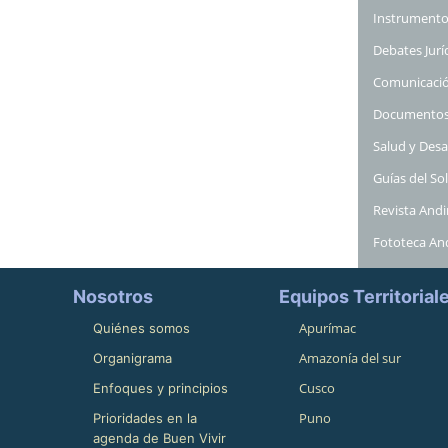
Instrumento
Debates Jurí
Comunicació
Documentos
Salud y Desa
Guías del Sol
Revista And
Fototeca An
Nosotros
Equipos Territorial
Apurímac
Quiénes somos
Amazonía del sur
Organigrama
Cusco
Enfoques y principios
Puno
Prioridades en la
agenda de Buen Vivir