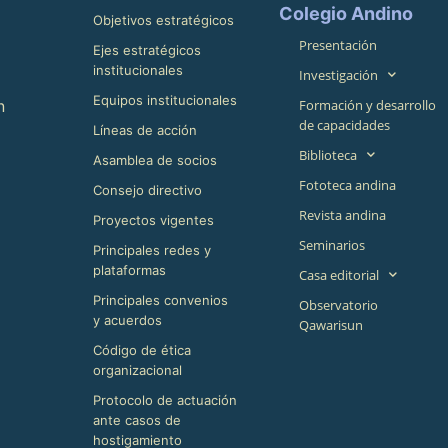
Colegio Andino
Objetivos estratégicos
Presentación
Ejes estratégicos
institucionales
Investigación
Equipos institucionales
n
Formación y desarrollo
de capacidades
Líneas de acción
Biblioteca
Asamblea de socios
Fototeca andina
Consejo directivo
Revista andina
Proyectos vigentes
Seminarios
Principales redes y
plataformas
Casa editorial
Principales convenios
Observatorio
y acuerdos
Qawarisun
Código de ética
organizacional
Protocolo de actuación
ante casos de
hostigamiento