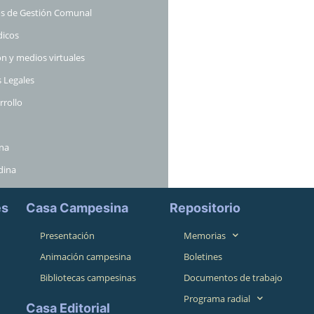
s de Gestión Comunal
dicos
n y medios virtuales
 Legales
rrollo
ina
dina
es
Casa Campesina
Repositorio
Presentación
Memorias
Animación campesina
Boletines
Bibliotecas campesinas
Documentos de trabajo
Programa radial
Casa Editorial