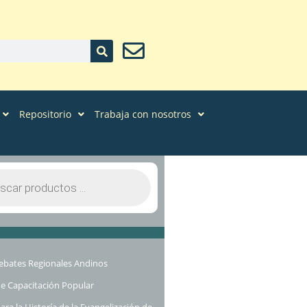
Repositorio
Trabaja con nosotros
ebates Regionales Andinos
e Capacitación Popular
ra la Historía de la Evangelización de