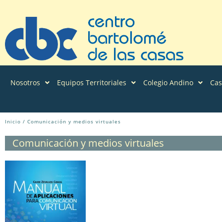
Nosotros
Equipos Territoriales
Colegio Andino
Ca
Inicio
/ Comunicación y medios virtuales
Comunicación y medios virtuales