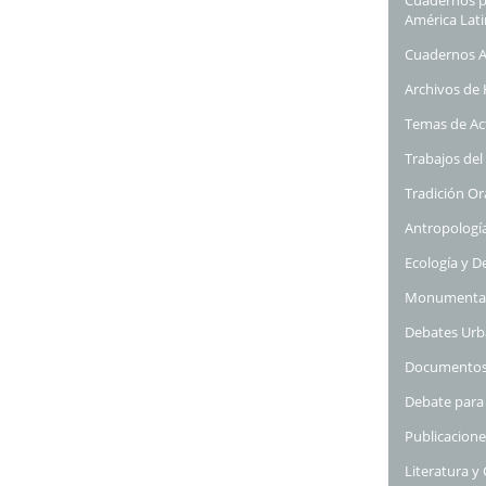
América Lat
Cuadernos 
Archivos de 
Temas de Ac
Trabajos del
Tradición Or
Antropologí
Ecología y D
Monumenta L
Debates Urb
Documentos
Debate para
Publicacione
Literatura y