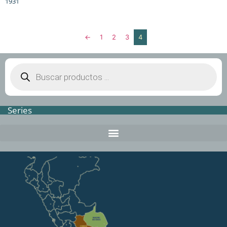
1931
←
1
2
3
4
Series