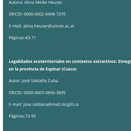
Autora: Alina Meike Heuser
ORCID: 0000-0002-0498-7370
E-mail: alina.heuser@univie.ac.at
Páginas:43-71
Legalidades ecoterritoriales en contextos extractivos: Etnog
en la provincia de Espinar (Cusco)
Autor: José Saldaña Cuba
ORCID: 0000-0003-0890-3899
E-mail: jose.saldana@mail.mcgill.ca
Páginas:73-95