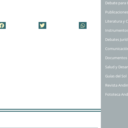
Debate para 
Publicaciones
Literatura y 
Instrumento
Debates Juríd
Comunicación
Documentos 
Salud y Desar
Guías del Sol
Revista Andi
Fototeca And