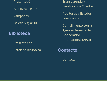
Presentación
Transparencia y
Rendición de Cuentas
Audiovisuales
Auditorías y Estados
Campañas
Financieros
Boletín Vigila Sur
Cumplimiento con la
Agencia Peruana de
Biblioteca
Cooperación
Internacional (APCI)
Presentación
Contacto
Catálogo Biblioteca
Contacto
Teléfonos
4245415 / Movil:+51974943010