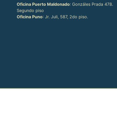
Oficina Puerto Maldonado
: Gonzáles Prada 478.
Segundo piso
Oficina Puno
: Jr. Juli, 587, 2do piso.
Dirección
Pasaje Pampa de La Alianza 164
Cusco, Cusco, Perú 08001