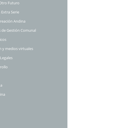
Otro Futuro
 Extra Serie
Creación Andina
s de Gestión Comunal
icos
 y medios virtuales
Legales
rollo
na
ina