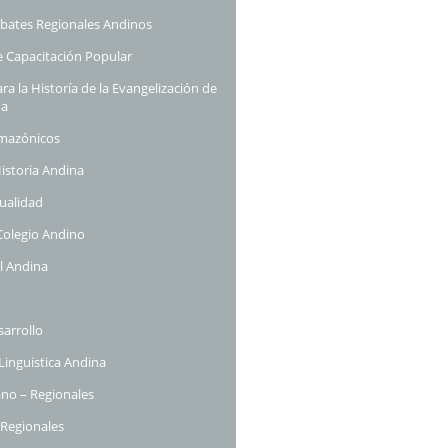
ebates Regionales Andinos
 Capacitación Popular
a la Historía de la Evangelización de
na
mazónicos
istoria Andina
ualidad
Colegio Andino
l Andina
sarrollo
inguistica Andina
no – Regionales
Regionales