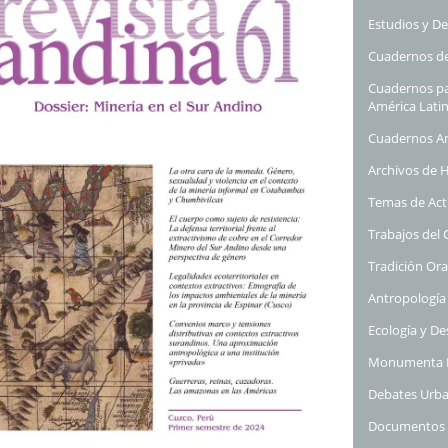
Estudios y D
Cuadernos de
Cuadernos par
América Lati
Cuadernos A
Archivos de H
Temas de Act
Trabajos del 
Tradición Ora
Antropología
Ecología y De
Monumenta L
Debates Urba
Documentos 