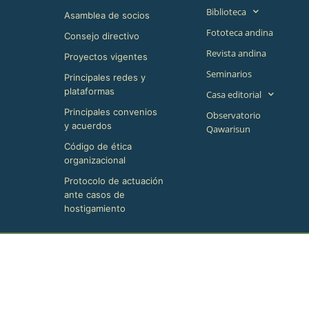
Biblioteca
Asamblea de socios
Fototeca andina
Consejo directivo
Revista andina
Proyectos vigentes
Seminarios
Principales redes y
plataformas
Casa editorial
Principales convenios
Observatorio
y acuerdos
Qawarisun
Código de ética
organizacional
Protocolo de actuación
ante casos de
hostigamiento
Horario de atención
Lunes a Viernes 8:30am - 4:00pm
Fijo: +518
©+2026,+CBC+,+All+Rights+Reserved